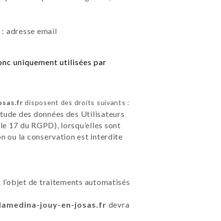
r
: adresse email
nc uniquement utilisées par
osas.fr
disposent des droits suivants :
étude des données des Utilisateurs
le 17 du RGPD), lorsqu’elles sont
on ou la conservation est interdite
t l’objet de traitements automatisés
/lamedina-jouy-en-josas.fr
devra