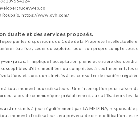
+33139564124
developer@udevweb.co
0 Roubaix. https://www.ovh.com/
ion du site et des services proposés.
otégée par les dispositions du Code de la Propriété Intellectuelle
anière réutiliser, céder ou exploiter pour son propre compte tout 
y-en-josas.fr
implique l'acceptation pleine et entière des conditi
t susceptibles d'être modifiées ou complétées à tout moment, les u
volutions et sont donc invités à les consulter de manière régulièr
le à tout moment aux utilisateurs. Une interruption pour raison 
orcera alors de communiquer préalablement aux utilisateurs les dat
sas.fr
est mis à jour régulièrement par LA MEDINA, responsable p
out moment : l’utilisateur sera prévenu de ces modifications et est