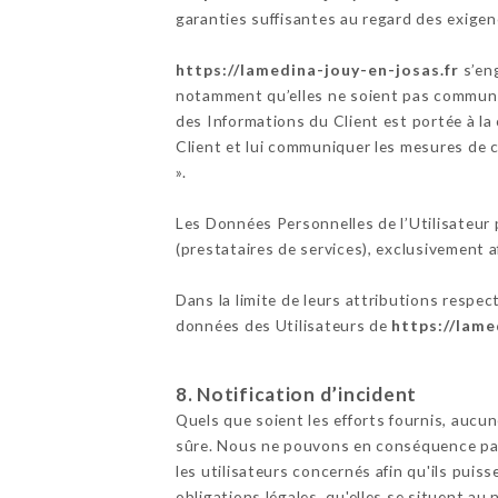
garanties suffisantes au regard des exige
https://lamedina-jouy-en-josas.fr
s’eng
notamment qu’elles ne soient pas communiq
des Informations du Client est portée à l
Client et lui communiquer les mesures de c
».
Les Données Personnelles de l’Utilisateur p
(prestataires de services), exclusivement afi
Dans la limite de leurs attributions respec
données des Utilisateurs de
https://lame
8. Notification d’incident
Quels que soient les efforts fournis, au
sûre. Nous ne pouvons en conséquence pas 
les utilisateurs concernés afin qu'ils pui
obligations légales, qu'elles se situent a