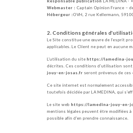
Responsable publication
LA MEDINA - 
Webmaster :
Captain Opinion France – 
Hébergeur :
OVH, 2 rue Kellermann, 5910
2. Conditions générales d'utilisat
Le Site constitue une œuvre de l’esprit pr
applicables. Le Client ne peut en aucune m
L'utilisation du site
https://lamedina-jou
décrites. Ces conditions d'utilisation son
jouy-en-josas.fr
seront prévenus de ces é
Ce site internet est normalement accessib
toutefois décidée par LA MEDINA, qui s'eff
Le site web
https://lamedina-jouy-en-jo
mentions légales peuvent être modifiées à t
possible afin d'en prendre connaissance.