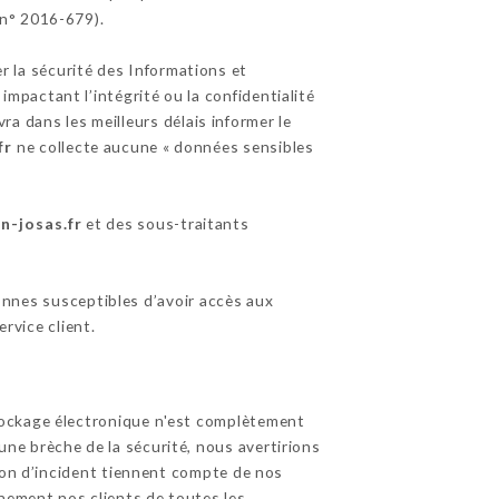
 n° 2016-679).
r la sécurité des Informations et
pactant l’intégrité ou la confidentialité
evra dans les meilleurs délais informer le
fr
ne collecte aucune « données sensibles
n-josas.fr
et des sous-traitants
sonnes susceptibles d’avoir accès aux
rvice client.
tockage électronique n'est complètement
ne brèche de la sécurité, nous avertirions
tion d’incident tiennent compte de nos
inement nos clients de toutes les