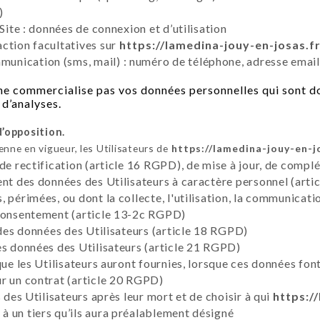
)
Site : données de connexion et d’utilisation
ction facultatives sur
https://lamedina-jouy-en-josas.f
nication (sms, mail) : numéro de téléphone, adresse email
e commercialise pas vos données personnelles qui sont do
 d’analyses.
d’opposition.
ne en vigueur, les Utilisateurs de
https://lamedina-jouy-en-j
 de rectification (article 16 RGPD), de mise à jour, de compl
ent des données des Utilisateurs à caractère personnel (artic
 périmées, ou dont la collecte, l'utilisation, la communicati
 consentement (article 13-2c RGPD)
 des données des Utilisateurs (article 18 RGPD)
es données des Utilisateurs (article 21 RGPD)
que les Utilisateurs auront fournies, lorsque ces données fon
r un contrat (article 20 RGPD)
 des Utilisateurs après leur mort et de choisir à qui
https:/
 un tiers qu’ils aura préalablement désigné