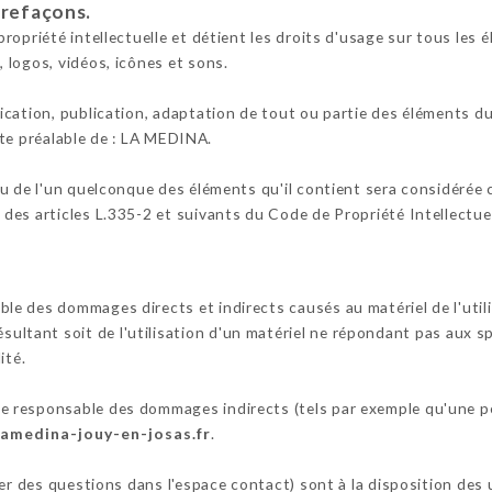
trefaçons.
opriété intellectuelle et détient les droits d'usage sur tous les é
 logos, vidéos, icônes et sons.
cation, publication, adaptation de tout ou partie des éléments du 
rite préalable de : LA MEDINA.
ou de l'un quelconque des éléments qu'il contient sera considérée
es articles L.335-2 et suivants du Code de Propriété Intellectuel
 des dommages directs et indirects causés au matériel de l'utilisa
résultant soit de l'utilisation d'un matériel ne répondant pas aux s
ité.
 responsable des dommages indirects (tels par exemple qu'une p
lamedina-jouy-en-josas.fr
.
ser des questions dans l'espace contact) sont à la disposition des 