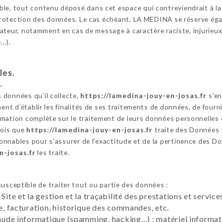
le, tout contenu déposé dans cet espace qui contreviendrait à la l
a protection des données. Le cas échéant, LA MEDINA se réserve éga
lisateur, notamment en cas de message à caractère raciste, injurie
e…).
les.
.
 données qu’il collecte,
https://lamedina-jouy-en-josas.fr
s’en
ent d’établir les finalités de ses traitements de données, de fournir
mation complète sur le traitement de leurs données personnelles 
fois que
https://lamedina-jouy-en-josas.fr
traite des Données 
nnables pour s’assurer de l’exactitude et de la pertinence des Do
n-josas.fr
les traite.
usceptible de traiter tout ou partie des données :
 Site et la gestion et la traçabilité des prestations et servi
te, facturation, historique des commandes, etc.
raude informatique (spamming, hacking…) : matériel informati