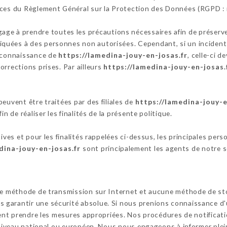
nces du Règlement Général sur la Protection des Données (RGPD :
age à prendre toutes les précautions nécessaires afin de préserve
uées à des personnes non autorisées. Cependant, si un incident im
a connaissance de
https://lamedina-jouy-en-josas.fr
, celle-ci d
orrections prises. Par ailleurs
https://lamedina-jouy-en-josas.
euvent être traitées par des filiales de
https://lamedina-jouy-e
n de réaliser les finalités de la présente politique.
tives et pour les finalités rappelées ci-dessus, les principales per
dina-jouy-en-josas.fr
sont principalement les agents de notre se
cune méthode de transmission sur Internet et aucune méthode de s
garantir une sécurité absolue. Si nous prenions connaissance d'u
ssent prendre les mesures appropriées. Nos procédures de notifica
u niveau national ou européen. Nous nous engageons à informer ple