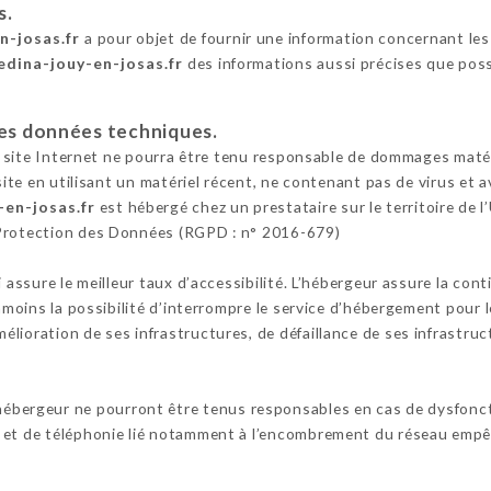
s.
n-josas.fr
a pour objet de fournir une information concernant les
edina-jouy-en-josas.fr
des informations aussi précises que poss
 les données techniques.
e site Internet ne pourra être tenu responsable de dommages matériel
 site en utilisant un matériel récent, ne contenant pas de virus et
-en-josas.fr
est hébergé chez un prestataire sur le territoire d
 Protection des Données (RGPD : n° 2016-679)
i assure le meilleur taux d’accessibilité. L’hébergeur assure la con
anmoins la possibilité d’interrompre le service d’hébergement pour 
lioration de ses infrastructures, de défaillance de ses infrastruct
’hébergeur ne pourront être tenus responsables en cas de dysfonc
 et de téléphonie lié notamment à l’encombrement du réseau empêc