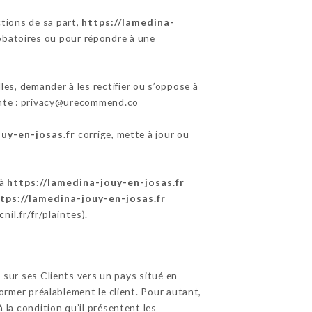
ctions de sa part,
https://lamedina-
robatoires ou pour répondre à une
es, demander à les rectifier ou s’oppose à
vante : privacy@urecommend.co
uy-en-josas.fr
corrige, mette à jour ou
 à
https://lamedina-jouy-en-josas.fr
tps://lamedina-jouy-en-josas.fr
nil.fr/fr/plaintes
).
s sur ses Clients vers un pays situé en
mer préalablement le client. Pour autant,
 la condition qu’il présentent les