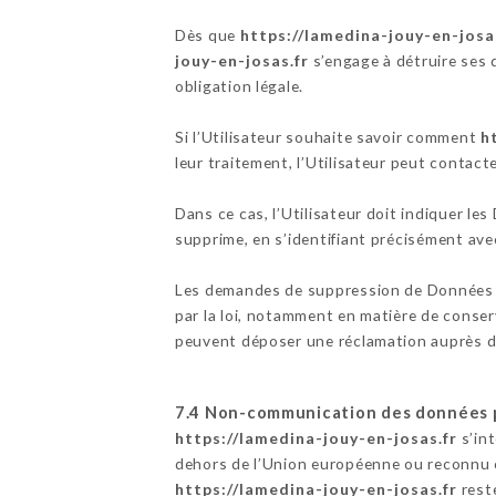
Dès que
https://lamedina-jouy-en-josa
jouy-en-josas.fr
s’engage à détruire ses 
obligation légale.
Si l’Utilisateur souhaite savoir comment
h
leur traitement, l’Utilisateur peut contact
Dans ce cas, l’Utilisateur doit indiquer le
supprime, en s’identifiant précisément avec
Les demandes de suppression de Données 
par la loi, notamment en matière de conser
peuvent déposer une réclamation auprès de
7.4 Non-communication des données 
https://lamedina-jouy-en-josas.fr
s’int
dehors de l’Union européenne ou reconnu 
https://lamedina-jouy-en-josas.fr
reste