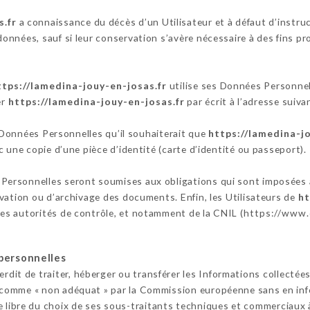
s.fr
a connaissance du décès d’un Utilisateur et à défaut d’instru
données, sauf si leur conservation s’avère nécessaire à des fins p
ttps://lamedina-jouy-en-josas.fr
utilise ses Données Personnell
er
https://lamedina-jouy-en-josas.fr
par écrit à l’adresse sui
s Données Personnelles qu’il souhaiterait que
https://lamedina-jo
 une copie d’une pièce d’identité (carte d’identité ou passeport).
Personnelles seront soumises aux obligations qui sont imposées
vation ou d’archivage des documents. Enfin, les Utilisateurs de
ht
s autorités de contrôle, et notamment de la CNIL (
https://www.c
personnelles
erdit de traiter, héberger ou transférer les Informations collectée
comme « non adéquat » par la Commission européenne sans en infor
 libre du choix de ses sous-traitants techniques et commerciaux à