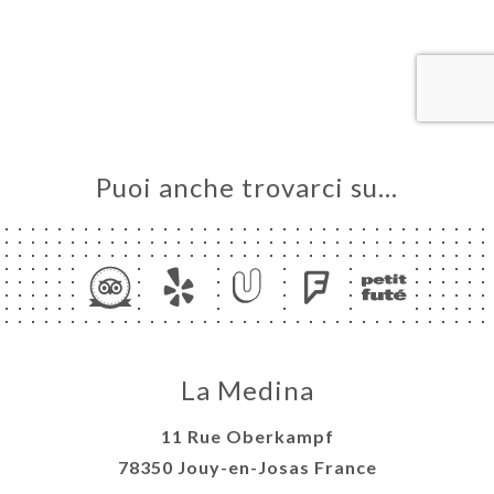
LE
NOTA
ERIA
SIONE
NU
Puoi anche trovarci su…
ATTO
La Medina
11 Rue Oberkampf
78350 Jouy-en-Josas France